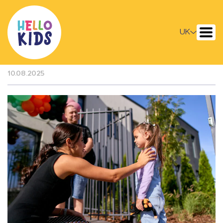
Як підготувати дитину до
дитячого садка
UK
психологічно
10.08.2025