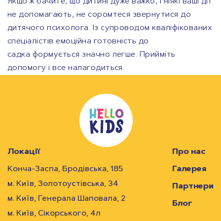
Якщо ж бачите, що дитині дуже важко, і ніякі ваші дії
не допомагають, не соромтеся звернутися до
дитячого психолога. Із супроводом кваліфікованих
спеціалістів емоційна готовність до
садка формується значно легше. Прийміть
допомогу і все налагодиться.
Локації
Про нас
Конча-Заспа, Бродівська, 185
Галерея
м. Київ, Золотоустівська, 34
Партнери
м. Київ, Генерала Шаповала, 2
Блог
м. Київ, Сікорського, 4л