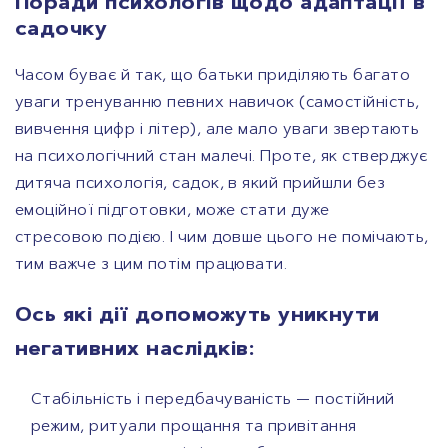
Поради психологів щодо адаптації в
садочку
Часом буває й так, що батьки приділяють багато
уваги тренуванню певних навичок (самостійність,
вивчення цифр і літер), але мало уваги звертають
на психологічний стан малечі. Проте, як стверджує
дитяча психологія, садок, в який прийшли без
емоційної підготовки, може стати дуже
стресовою подією. І чим довше цього не помічають,
тим важче з цим потім працювати.
Ось які дії допоможуть уникнути
негативних наслідків:
Стабільність і передбачуваність — постійний
режим, ритуали прощання та привітання