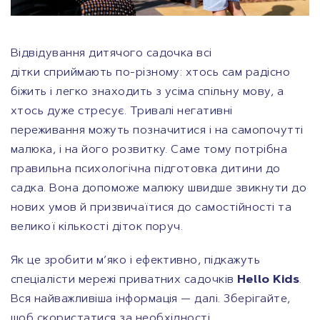
Відвідування дитячого садочка всі
дітки сприймають по-різному: хтось сам радісно
біжить і легко знаходить з усіма спільну мову, а
хтось дуже стресує. Тривалі негативні
переживання можуть позначитися і на самопочутті
малюка, і на його розвитку. Саме тому потрібна
правильна психологічна підготовка дитини до
садка. Вона допоможе малюку швидше звикнути до
нових умов й призвичаїтися до самостійності та
великої кількості діток поруч.
Як це зробити м’яко і ефективно, підкажуть
спеціалісти мережі приватних садочків
Hello Kids
.
Вся найважливіша інформація — далі. Зберігайте,
щоб скористатися за необхідності.