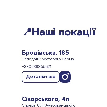
📍Наші локації
Бродівська, 185
Неподалік ресторану Fabius
+380638866521
Детальніше
Сікорського, 4л
Сирець, біля Американського