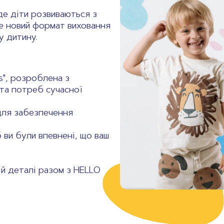
де діти розвиваються з
це новий формат виховання
у дитину.
s", розроблена з
 та потреб сучасної
для забезпечення
 ви були впевнені, що ваш
ній деталі разом з HELLO