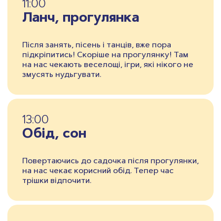
11:00
Ланч, прогулянка
Після занять, пісень і танців, вже пора
підкріпитись! Скоріше на прогулянку! Там
на нас чекають веселощі, ігри, які нікого не
змусять нудьгувати.
13:00
Обiд, сон
Повертаючись до садочка після прогулянки,
на нас чекає корисний обід. Тепер час
трішки відпочити.