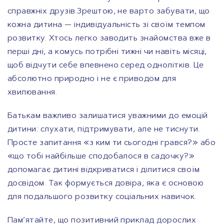
справжніх друзів.Зрештою, не варто забувати, що
кожна дитина — індивідуальність зі своїм темпом
розвитку. Хтось легко заводить знайомства вже в
перші дні, а комусь потрібні тижні чи навіть місяці,
щоб відчути себе впевнено серед однолітків. Це
абсолютно природно і не є приводом для
хвилювання.
Батькам важливо залишатися уважними до емоцій
дитини: слухати, підтримувати, але не тиснути.
Просте запитання «з ким ти сьогодні грався?» або
«що тобі найбільше сподобалося в садочку?»
допомагає дитині відкриватися і ділитися своїм
досвідом. Так формується довіра, яка є основою
для подальшого розвитку соціальних навичок.
Пам’ятайте, що позитивний приклад дорослих